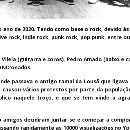
no de 2020. Tendo como base o rock, devido às i
ive rock, indie rock, punk rock, pop punk, entre 
o Vilela (guitarra e coros), Pedro Amado (baixo e co
AND’onados.
 onde passava o antigo ramal da Lousã que ligava 
causou vários protestos por parte da população
blico naquele troço, e que se tem vindo a agr
o amigos decidiram juntar-se e começar a compor
assando rapidamente as 10000 visualizações no Y