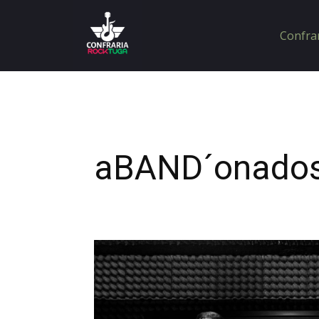
Confra
aBAND´onado