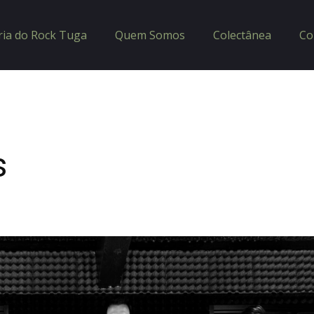
ria do Rock Tuga
Quem Somos
Colectânea
Co
s